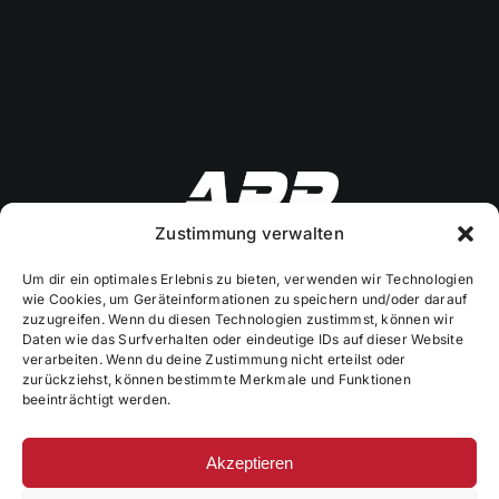
Zustimmung verwalten
Um dir ein optimales Erlebnis zu bieten, verwenden wir Technologien
wie Cookies, um Geräteinformationen zu speichern und/oder darauf
Mitteldachstetten 36
zuzugreifen. Wenn du diesen Technologien zustimmst, können wir
Daten wie das Surfverhalten oder eindeutige IDs auf dieser Website
91617 Mitteldachstetten
verarbeiten. Wenn du deine Zustimmung nicht erteilst oder
zurückziehst, können bestimmte Merkmale und Funktionen
Mobil: 0 152 / 26 57 42 90
beeinträchtigt werden.
Mail: info@arrfinestperformance.de
Akzeptieren