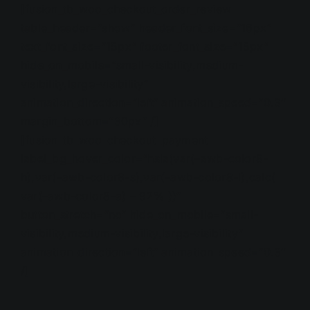
[fusion_tb_woo_checkout_order_review
table_header=“show“ header_font_size=“16px“
text_font_size=“15px“ footer_font_size=“15px“
hide_on_mobile=“small-visibility,medium-
visibility,large-visibility“
animation_direction=“left“ animation_speed=“0.3″
margin_bottom=“30px“ /]
[fusion_tb_woo_checkout_payment
label_bg_hover_color=“hsla(var(–awb-color8-
h),var(–awb-color8-s),var(–awb-color8-l),calc(
var(–awb-color8-a) – 92% ))“
button_stretch=“no“ hide_on_mobile=“small-
visibility,medium-visibility,large-visibility“
animation_direction=“left“ animation_speed=“0.3″
/]