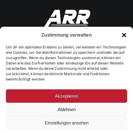
Zustimmung verwalten
Um dir ein optimales Erlebnis zu bieten, verwenden wir Technologien
Mitteldachstetten 36
wie Cookies, um Geräteinformationen zu speichern und/oder darauf
91617 Mitteldachstetten
zuzugreifen. Wenn du diesen Technologien zustimmst, können wir
Daten wie das Surfverhalten oder eindeutige IDs auf dieser Website
verarbeiten. Wenn du deine Zustimmung nicht erteilst oder
Mobil: 0 152 / 26 57 42 90
zurückziehst, können bestimmte Merkmale und Funktionen
Mail: info@arrfinestperformance.de
beeinträchtigt werden.
Akzeptieren
Ablehnen
© 2026 ARR Finest Performance ·
Impressum
·
Datenschutz
Einstellungen ansehen
·
Datenschutz (App)