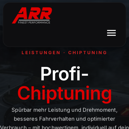
Skip
to
content
Tog
Leistungen
Navi
LEISTUNGEN · CHIPTUNING
Profi-
Chiptuning
Spürbar mehr Leistung und Drehmoment,
besseres Fahrverhalten und optimierter
Verbrauch – mit hochwertigem, individuell auf dein