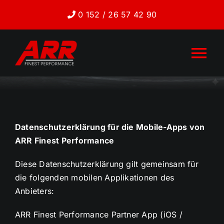
Skip
0 152 / 26 57 42 90
to
content
Tog
Nav
Leistungen
Über uns
Datenschutzerklärung für die Mobile-Apps von
ARR Finest Performance
Tuning-Konfigurator
Diese Datenschutzerklärung gilt gemeinsam für
die folgenden mobilen Applikationen des
Anbieters:
Kontakt
ARR Finest Performance Partner App (iOS /