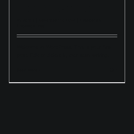
Hello world!
By
admin
|
November 17, 2024
|
Categories:
Uncategorized
Welcome to WordPress. This is your first
post. Edit or delete it, then start writing!
Read More
1