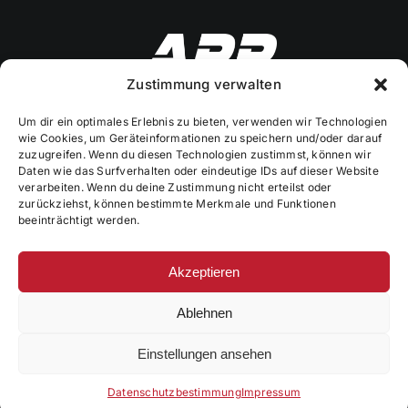
Zustimmung verwalten
Um dir ein optimales Erlebnis zu bieten, verwenden wir Technologien
wie Cookies, um Geräteinformationen zu speichern und/oder darauf
Mitteldachstetten 36
zuzugreifen. Wenn du diesen Technologien zustimmst, können wir
Daten wie das Surfverhalten oder eindeutige IDs auf dieser Website
91617 Mitteldachstetten
verarbeiten. Wenn du deine Zustimmung nicht erteilst oder
zurückziehst, können bestimmte Merkmale und Funktionen
Mobil: 0 152 / 26 57 42 90
beeinträchtigt werden.
Mail: info@arrfinestperformance.de
Akzeptieren
Ablehnen
© 2026 ARR Finest Performance ·
Impressum
·
Datenschutz
Einstellungen ansehen
·
Datenschutz (App)
Datenschutzbestimmung
Impressum